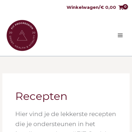
Ga
Winkelwagen/
€
0,00
naar
de
inhoud
Zoek
naar:
Recepten
Hier vind je de lekkerste recepten
die je ondersteunen in het