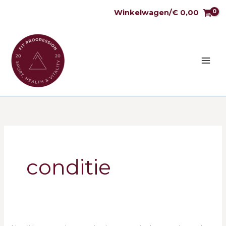
Ga
Winkelwagen/
€
0,00
naar
de
inhoud
Zoek
naar:
conditie