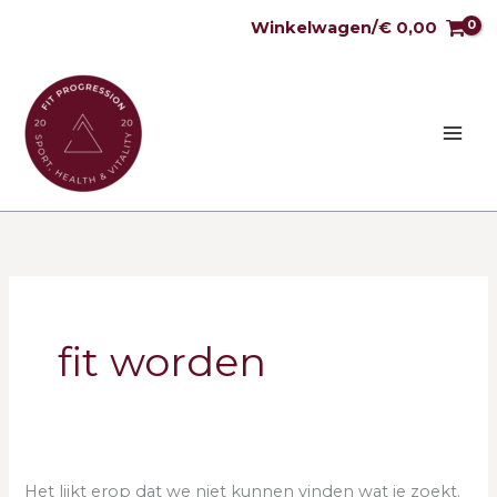
Ga
Winkelwagen/
€
0,00
naar
de
inhoud
Zoek
naar:
fit worden
Het lijkt erop dat we niet kunnen vinden wat je zoekt.