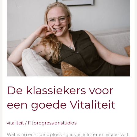
klassiekers
voor
een
goede
Vitaliteit
De klassiekers voor
een goede Vitaliteit
vitaliteit
/
Fitprogressionstudios
Wat is nu echt dé oplossing als je je fitter en vitaler wilt