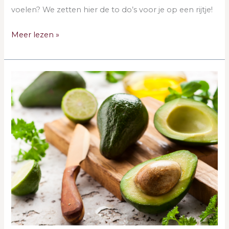
voelen? We zetten hier de to do’s voor je op een rijtje!
Meer lezen »
De
klassiekers
in
voeding