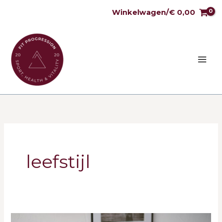
Ga
Winkelwagen/
€
0,00
naar
de
inhoud
leefstijl
De